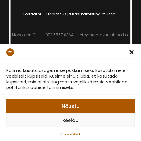
Portaalist
Privaatsus ja Kasutamistingimused
Monotoon OÜ
+372 5567 0364
info@surmakuulutused.ee
Parima kasutajakogemuse pakkumiseks kasutab meie
veebisait küpsiseid. Küsime sinult luba, et kasutada
küpsiseid, mis ei ole tingimata vajalikud meie veebilehe
põhifunktsioonide toimimiseks.
Nõustu
Keeldu
Privaatsus