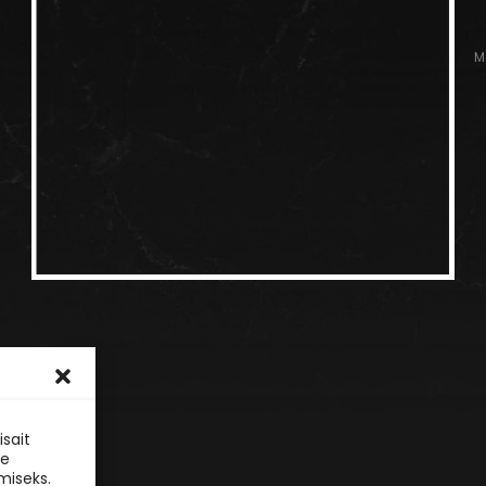
M
sait
le
miseks.