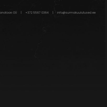
onotoon OÜ
|
+372 5567 0364
|
info@surmakuulutused.ee