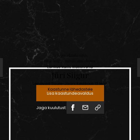
Su tugev elutahe väsis,
ränk haigus murdis sinu elupuu.
Lahkus kallis klassivend
Jüri
Siigur
Leinavad Suure-Jaani Keskkooli 12 lend
Kaastunne lähedastele
Lisa kaastundeavaldus
Jaga kuulutust: