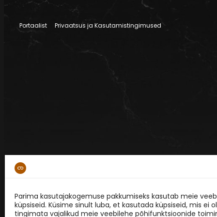
Portaalist
Privaatsus ja Kasutamistingimused
Parima kasutajakogemuse pakkumiseks kasutab meie veebi
küpsiseid. Küsime sinult luba, et kasutada küpsiseid, mis ei o
tingimata vajalikud meie veebilehe põhifunktsioonide toimi