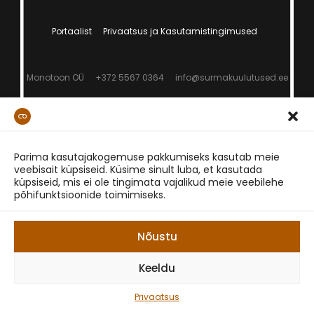
Portaalist
Privaatsus ja Kasutamistingimused
Monotoon OÜ
+372 5567 0364
info@surmakuulutused.ee
Parima kasutajakogemuse pakkumiseks kasutab meie
veebisait küpsiseid. Küsime sinult luba, et kasutada
küpsiseid, mis ei ole tingimata vajalikud meie veebilehe
põhifunktsioonide toimimiseks.
Nõustu
Keeldu
Privaatsus