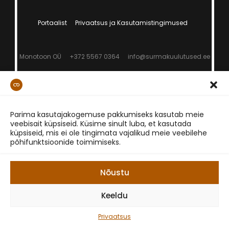
Portaalist
Privaatsus ja Kasutamistingimused
Monotoon OÜ
+372 5567 0364
info@surmakuulutused.ee
Parima kasutajakogemuse pakkumiseks kasutab meie
veebisait küpsiseid. Küsime sinult luba, et kasutada
küpsiseid, mis ei ole tingimata vajalikud meie veebilehe
põhifunktsioonide toimimiseks.
Nõustu
Keeldu
Privaatsus