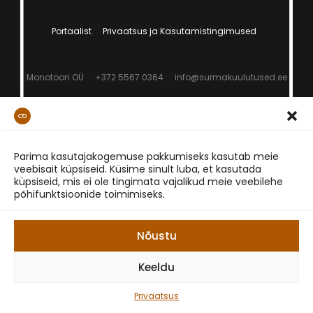
Portaalist
Privaatsus ja Kasutamistingimused
Monotoon OÜ
+372 5567 0364
info@surmakuulutused.ee
Parima kasutajakogemuse pakkumiseks kasutab meie
veebisait küpsiseid. Küsime sinult luba, et kasutada
küpsiseid, mis ei ole tingimata vajalikud meie veebilehe
põhifunktsioonide toimimiseks.
Nõustu
Keeldu
Privaatsus