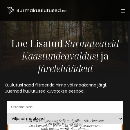
Liigu sisu juurde
Loe Lisatud
Surmateateid
Kaastundeavaldusi
ja
Järelehüüdeid
Kuulutusi saad filtreerida nime või maakonna järgi.
Uuemad kuulutused kuvatakse eespool.
Olid hea ja tugev ning Sulle anti palju ... 90+ eluaastat.
Su tugev elutahe väsis,
-
Seal kus sulgub eluraamat, algab mälestuste tee...
ränk haigus murdis sinu elupuu.